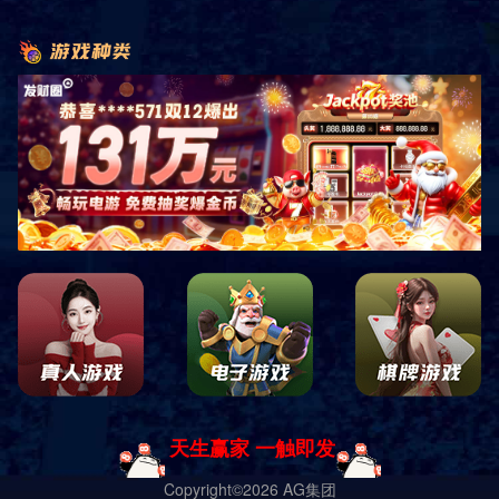
热门关键词：
您的位置:
主页
联系我们
联系我们
在线留言
广州某某广告设备有限公司
全国服务热线
：
139-8888-9999
在线咨询