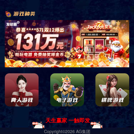
实用新型专利证书
营业执照
共
1
页
4
条
ICP备68603687号-3